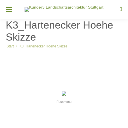
Sear
K3_Hartenecker Hoehe
Skizze
Sie befinden sich hier:
Start
K3_Hartenecker Hoehe Skizze
Fussmenu