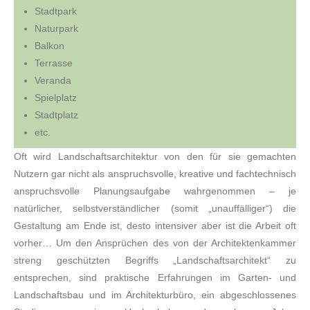
Stadt­park
Na­tur­park
Bal­kon
Ter­ras­se
Ve­ran­da
Spiel­platz
Stadtplatz
etc.
Oft wird Landschaftsarchitektur von den für sie gemachten
Nutzern gar nicht als anspruchsvolle, kreative und fachtechnisch
anspruchsvolle Planungsaufgabe wahrgenommen – je
natürlicher, selbstverständlicher (somit „unauffälliger“) die
Gestaltung am Ende ist, desto intensiver aber ist die Arbeit oft
vorher… Um den Ansprüchen des von der Architektenkammer
streng geschützten Begriffs „Landschaftsarchitekt“ zu
entsprechen, sind praktische Erfahrungen im Garten- und
Landschaftsbau und im Architekturbüro, ein abgeschlossenes