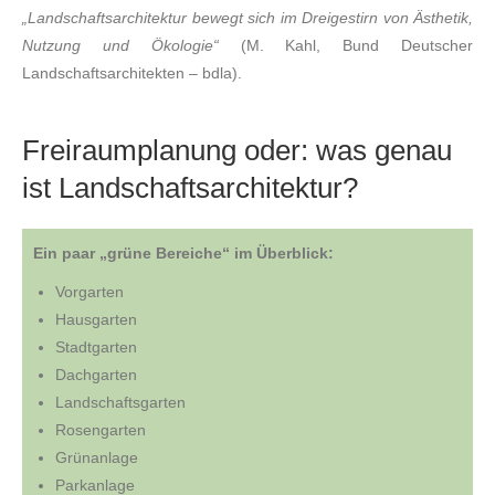
„Landschaftsarchitektur bewegt sich im Dreigestirn von Ästhetik,
Nutzung und Ökologie“
(M. Kahl, Bund Deutscher
Landschaftsarchitekten – bdla).
Freiraumplanung oder: was genau
ist Landschaftsarchitektur?
Ein paar „grüne Be­rei­che“ im Überblick:
Vorgarten
Haus­gar­ten
Stadt­gar­ten
Dach­gar­ten
Land­schafts­gar­ten
Ro­sen­gar­ten
Grünanlage
Park­an­la­ge