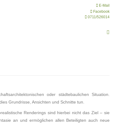
E-Mail
Facebook
0711/526014
Search:
chaftsarchitektonischen oder städtebaulichen Situation.
dies Grundrisse, Ansichten und Schnitte tun.
ealistische Renderings sind hierbei nicht das Ziel – sie
tasie an und ermöglichen allen Beteiligten auch neue