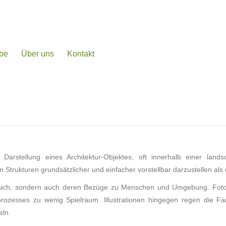
be
Über uns
Kontakt
e Darstellung eines Architektur-Objektes, oft innerhalb einer lands
 Strukturen grundsätzlicher und einfacher vorstellbar darzustellen als 
r an sich, sondern auch deren Bezüge zu Menschen und Umgebung. Fotor
zesses zu wenig Spielraum. Illustrationen hingegen regen die Fan
eln.