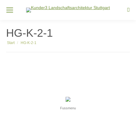
Sear
HG-K-2-1
Sie befinden sich hier:
Start
HG-K-2-1
Fussmenu