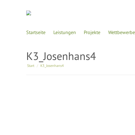
Startseite
Leistungen
Projekte
Wettbewerbe
K3_Josenhans4
Sie befinden sich hier:
Start
K3_Josenhans4