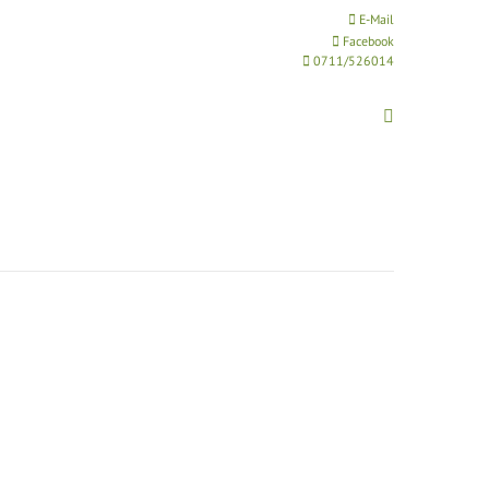
E-Mail
Facebook
0711/526014
Search: