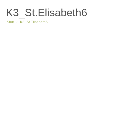
K3_St.Elisabeth6
Sie befinden sich hier:
Start
K3_St.Elisabeth6