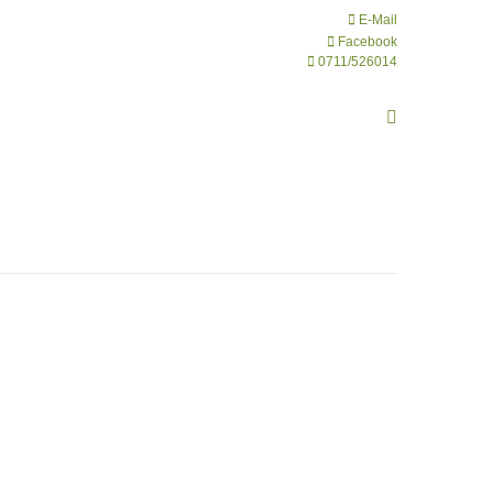
E-Mail
Facebook
0711/526014
Search: