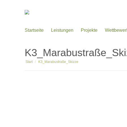
Startseite
Leistungen
Projekte
Wettbewer
K3_Marabustraße_Ski
Sie befinden sich hier:
Start
K3_Marabustraße_Skizze