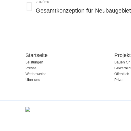
ZURÜCK
Navigation
Gesamtkonzeption für Neubaugebie
Vorheriges
Album:
Startseite
Projek
Leistungen
Bauen für 
Presse
Gewerblic
Wettbewerbe
Öffentlich
Über uns
Privat