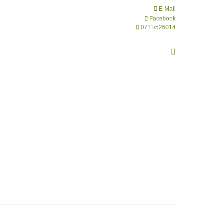
E-Mail
Facebook
0711/526014
Search: