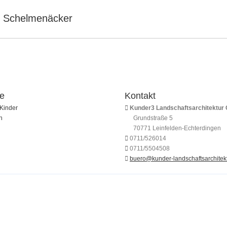
t Schelmenäcker
Nächstes
Album:
te
Kontakt
Kinder
Kunder3 Landschaftsarchitektur
h
Grundstraße 5
70771 Leinfelden-Echterdingen
0711/526014
0711/5504508
buero@kunder-landschaftsarchitekt