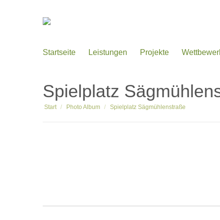
Startseite
Leistungen
Projekte
Wettbewer
Spielplatz Sägmühlen
Sie befinden sich hier:
Start
Photo Album
Spielplatz Sägmühlenstraße
Album-