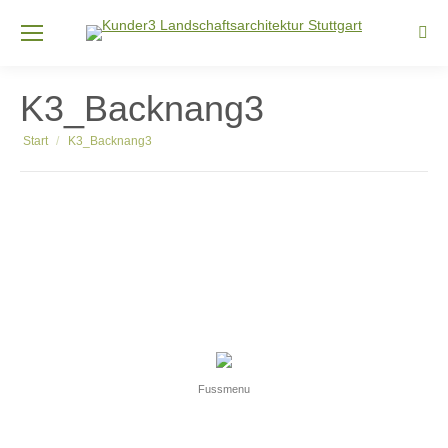
Sear
K3_Backnang3
Sie befinden sich hier:
Start
K3_Backnang3
Fussmenu