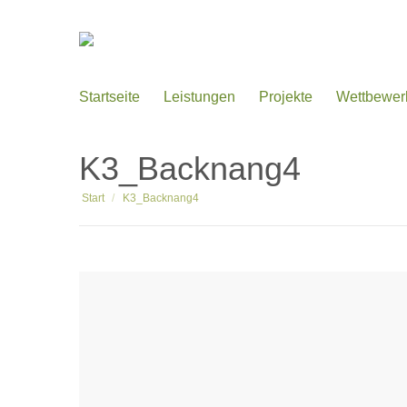
Startseite
Leistungen
Projekte
Wettbewer
K3_Backnang4
Sie befinden sich hier:
Start
K3_Backnang4