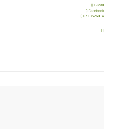
E-Mail
Facebook
0711/526014
Search: