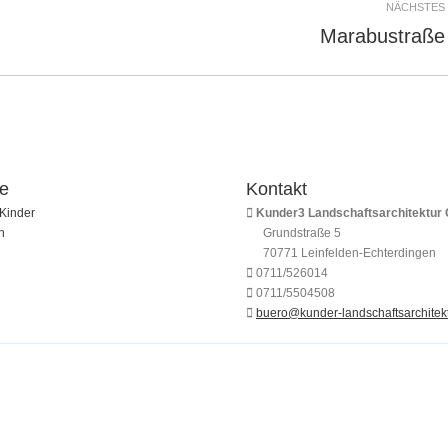
NÄCHSTES
Marabustraße
Nächstes
Album:
te
Kontakt
Kinder
Kunder3 Landschaftsarchitektur
h
Grundstraße 5
70771 Leinfelden-Echterdingen
0711/526014
0711/5504508
buero@kunder-landschaftsarchitekt