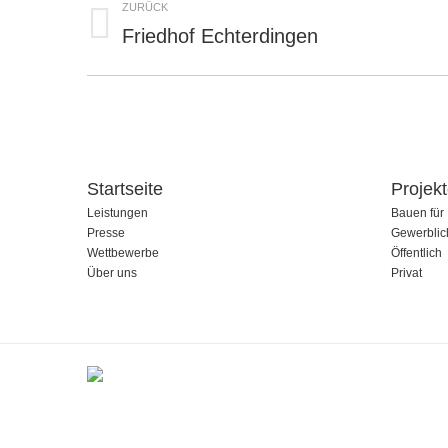
ZURÜCK
Navigation
Friedhof Echterdingen
Vorheriges
Album:
Startseite
Projek
Leistungen
Bauen für 
Presse
Gewerblic
Wettbewerbe
Öffentlich
Über uns
Privat