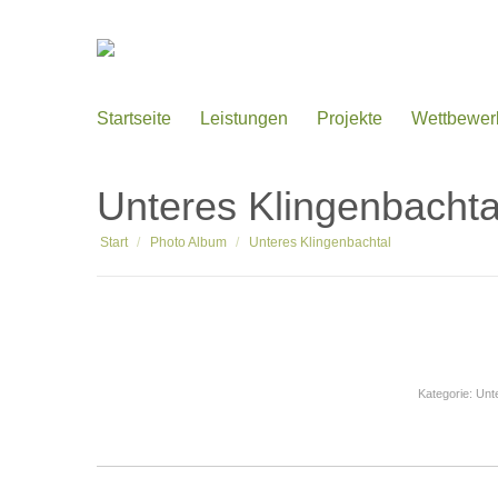
Startseite
Leistungen
Projekte
Wettbewer
Unteres Klingenbachta
Sie befinden sich hier:
Start
Photo Album
Unteres Klingenbachtal
Kategorie:
Unt
Album-