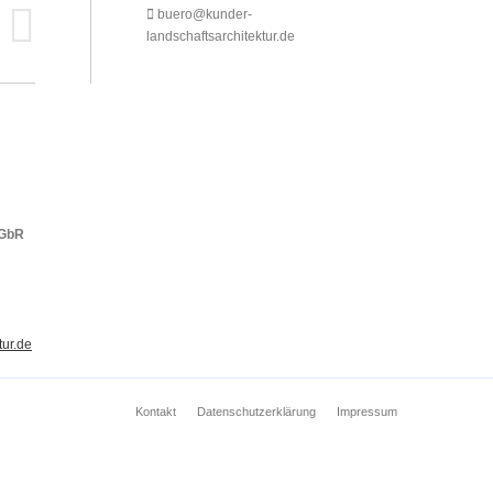
buero@kunder-
landschaftsarchitektur.de
 GbR
ur.de
Kontakt
Datenschutzerklärung
Impressum