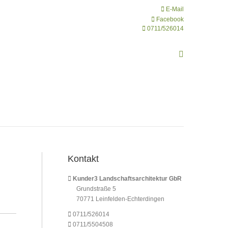
E-Mail
Facebook
0711/526014
Search:
Kontakt
Kunder3 Landschaftsarchitektur GbR
Grundstraße 5
70771 Leinfelden-Echterdingen
0711/526014
0711/5504508