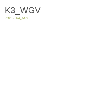
K3_WGV
Sie befinden sich hier:
Start
K3_WGV