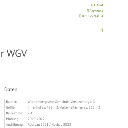
E-Mail
Facebook
0711/526014
Search:
er WGV
Daten
Bauherr:
Württembergische Gemeinde-Versicherung a.G.
Größe:
Innenhof ca. 495 m2, Verkehrsflächen ca. 565 m2
Bausumme:
k.A.
Planung:
2019-2022
Ausführung:
Rückbau 2021 / Neubau 2023