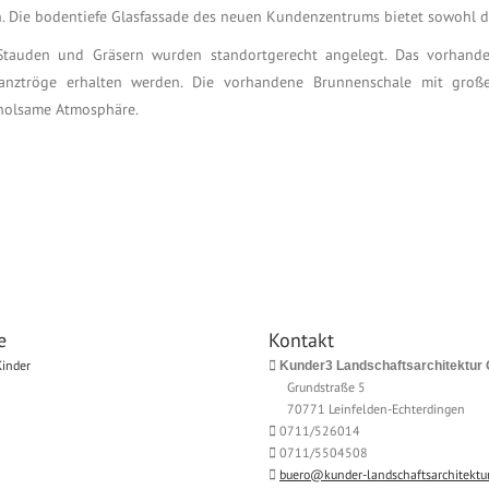
Die bodentiefe Glasfassade des neuen Kundenzentrums bietet sowohl de
 Stauden und Gräsern wurden standortgerecht angelegt. Das vorhan
lanztröge erhalten werden. Die vorhandene Brunnenschale mit gro
holsame Atmosphäre.
e
Kontakt
Kinder
Kunder3 Landschaftsarchitektur
Grundstraße 5
70771 Leinfelden-Echterdingen
0711/526014
0711/5504508
buero@kunder-landschaftsarchitektur