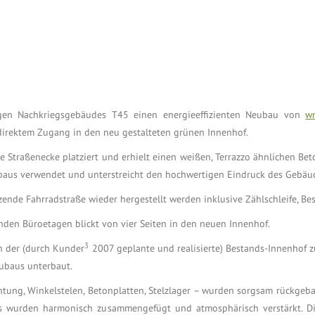
igen Nachkriegsgebäudes T45 einen energieeffizienten Neubau von
w
direktem Zugang in den neu gestalteten grünen Innenhof.
traßenecke platziert und erhielt einen weißen, Terrazzo ähnlichen Beton
aus verwendet und unterstreicht den hochwertigen Eindruck des Gebäude
de Fahrradstraße wieder hergestellt werden inklusive Zählschleife, Bes
nden Büroetagen blickt von vier Seiten in den neuen Innenhof.
3
h der (durch Kunder
2007 geplante und realisierte) Bestands-Innenhof zu
eubaus unterbaut.
chtung, Winkelstelen, Betonplatten, Stelzlager – wurden sorgsam rückge
s wurden harmonisch zusammengefügt und atmosphärisch verstärkt. D