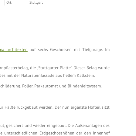
Ort:
Stuttgart
ma architekten
auf sechs Geschossen mit Tiefgarage. Im
pflasterbelag, die „Stuttgarter Platte“. Dieser Belag wurde
s mit der Natursteinfassade aus hellem Kalkstein.
childerung, Poller, Parkautomat und Blindenleitsystem.
r Hälfte rückgebaut werden. Der nun ergänzte Hofteil sitzt
baut, gesichert und wieder eingebaut. Die Außenanlagen des
ie unterschiedlichen Erdgeschosshöhen der den Innenhof