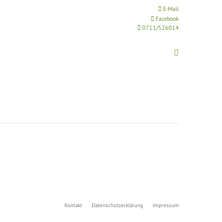
E-Mail
ojekte
Wettbewerbe
Über uns
Kontakt
Facebook
Search:
0711/526014
Search:
Kontakt
Datenschutzerklärung
Impressum