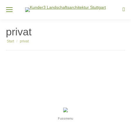
Sear
privat
Sie befinden sich hier:
Start
privat
Fussmenu