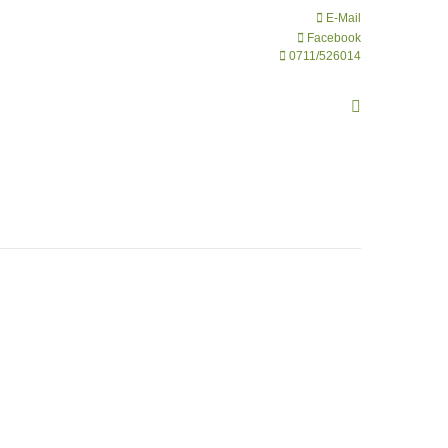
E-Mail
Facebook
0711/526014
Search: